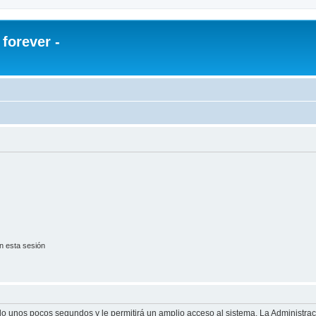
orever -
n esta sesión
olo unos pocos segundos y le permitirá un amplio acceso al sistema. La Administra