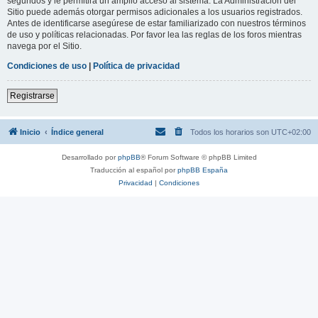
segundos y le permitirá un amplio acceso al sistema. La Administración del
Sitio puede además otorgar permisos adicionales a los usuarios registrados.
Antes de identificarse asegúrese de estar familiarizado con nuestros términos
de uso y políticas relacionadas. Por favor lea las reglas de los foros mientras
navega por el Sitio.
Condiciones de uso
|
Política de privacidad
Registrarse
Inicio
Índice general
Todos los horarios son
UTC+02:00
Desarrollado por
phpBB
® Forum Software © phpBB Limited
Traducción al español por
phpBB España
Privacidad
|
Condiciones