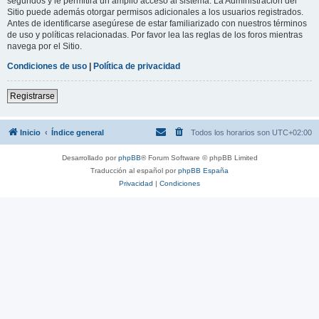
segundos y le permitirá un amplio acceso al sistema. La Administración del
Sitio puede además otorgar permisos adicionales a los usuarios registrados.
Antes de identificarse asegúrese de estar familiarizado con nuestros términos
de uso y políticas relacionadas. Por favor lea las reglas de los foros mientras
navega por el Sitio.
Condiciones de uso
|
Política de privacidad
Registrarse
Inicio
Índice general
Todos los horarios son
UTC+02:00
Desarrollado por
phpBB
® Forum Software © phpBB Limited
Traducción al español por
phpBB España
Privacidad
|
Condiciones