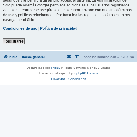
segundos y le permitirá un amplio acceso al sistema. La Administración del
Sitio puede además otorgar permisos adicionales a los usuarios registrados.
Antes de identificarse asegúrese de estar familiarizado con nuestros términos
de uso y políticas relacionadas. Por favor lea las reglas de los foros mientras
navega por el Sitio.
Condiciones de uso
|
Política de privacidad
Registrarse
Inicio
Índice general
Todos los horarios son
UTC+02:00
Desarrollado por
phpBB
® Forum Software © phpBB Limited
Traducción al español por
phpBB España
Privacidad
|
Condiciones