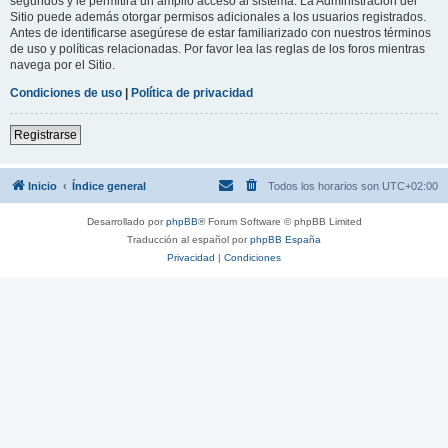
segundos y le permitirá un amplio acceso al sistema. La Administración del
Sitio puede además otorgar permisos adicionales a los usuarios registrados.
Antes de identificarse asegúrese de estar familiarizado con nuestros términos
de uso y políticas relacionadas. Por favor lea las reglas de los foros mientras
navega por el Sitio.
Condiciones de uso
|
Política de privacidad
Registrarse
Inicio
Índice general
Todos los horarios son
UTC+02:00
Desarrollado por
phpBB
® Forum Software © phpBB Limited
Traducción al español por
phpBB España
Privacidad
|
Condiciones