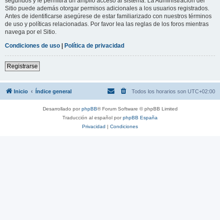
segundos y le permitirá un amplio acceso al sistema. La Administración del
Sitio puede además otorgar permisos adicionales a los usuarios registrados.
Antes de identificarse asegúrese de estar familiarizado con nuestros términos
de uso y políticas relacionadas. Por favor lea las reglas de los foros mientras
navega por el Sitio.
Condiciones de uso
|
Política de privacidad
Registrarse
Inicio
Índice general
Todos los horarios son
UTC+02:00
Desarrollado por
phpBB
® Forum Software © phpBB Limited
Traducción al español por
phpBB España
Privacidad
|
Condiciones