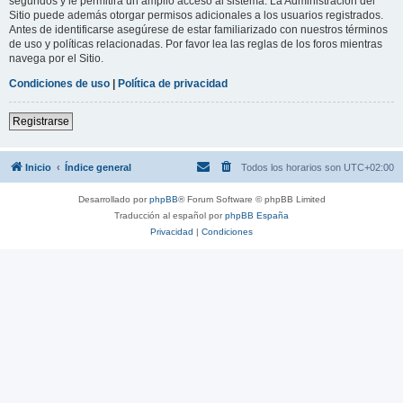
segundos y le permitirá un amplio acceso al sistema. La Administración del
Sitio puede además otorgar permisos adicionales a los usuarios registrados.
Antes de identificarse asegúrese de estar familiarizado con nuestros términos
de uso y políticas relacionadas. Por favor lea las reglas de los foros mientras
navega por el Sitio.
Condiciones de uso
|
Política de privacidad
Registrarse
Inicio
Índice general
Todos los horarios son
UTC+02:00
Desarrollado por
phpBB
® Forum Software © phpBB Limited
Traducción al español por
phpBB España
Privacidad
|
Condiciones