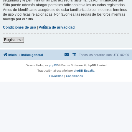
segundos y le permitirá un amplio acceso al sistema. La Administración del
Sitio puede además otorgar permisos adicionales a los usuarios registrados.
Antes de identificarse asegúrese de estar familiarizado con nuestros términos
de uso y políticas relacionadas. Por favor lea las reglas de los foros mientras
navega por el Sitio.
Condiciones de uso
|
Política de privacidad
Registrarse
Inicio
Índice general
Todos los horarios son
UTC+02:00
Desarrollado por
phpBB
® Forum Software © phpBB Limited
Traducción al español por
phpBB España
Privacidad
|
Condiciones