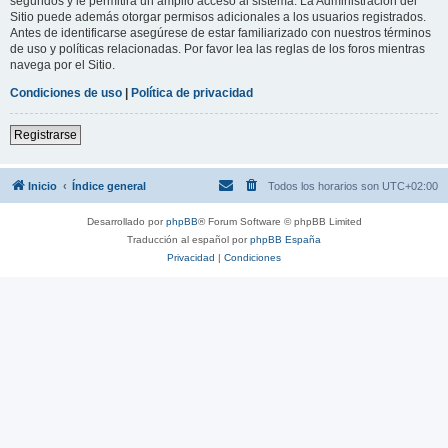
segundos y le permitirá un amplio acceso al sistema. La Administración del
Sitio puede además otorgar permisos adicionales a los usuarios registrados.
Antes de identificarse asegúrese de estar familiarizado con nuestros términos
de uso y políticas relacionadas. Por favor lea las reglas de los foros mientras
navega por el Sitio.
Condiciones de uso
|
Política de privacidad
Registrarse
Inicio
Índice general
Todos los horarios son
UTC+02:00
Desarrollado por
phpBB
® Forum Software © phpBB Limited
Traducción al español por
phpBB España
Privacidad
|
Condiciones