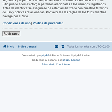
segundos y le permitirá un amplio acceso al sistema. La Administración del
Sitio puede además otorgar permisos adicionales a los usuarios registrados.
Antes de identificarse asegúrese de estar familiarizado con nuestros términos
de uso y políticas relacionadas. Por favor lea las reglas de los foros mientras
navega por el Sitio.
Condiciones de uso
|
Política de privacidad
Registrarse
Inicio
Índice general
Todos los horarios son
UTC+02:00
Desarrollado por
phpBB
® Forum Software © phpBB Limited
Traducción al español por
phpBB España
Privacidad
|
Condiciones