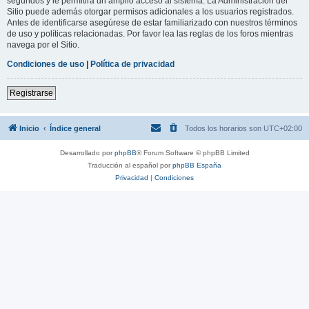
segundos y le permitirá un amplio acceso al sistema. La Administración del
Sitio puede además otorgar permisos adicionales a los usuarios registrados.
Antes de identificarse asegúrese de estar familiarizado con nuestros términos
de uso y políticas relacionadas. Por favor lea las reglas de los foros mientras
navega por el Sitio.
Condiciones de uso
|
Política de privacidad
Registrarse
Inicio
Índice general
Todos los horarios son
UTC+02:00
Desarrollado por
phpBB
® Forum Software © phpBB Limited
Traducción al español por
phpBB España
Privacidad
|
Condiciones