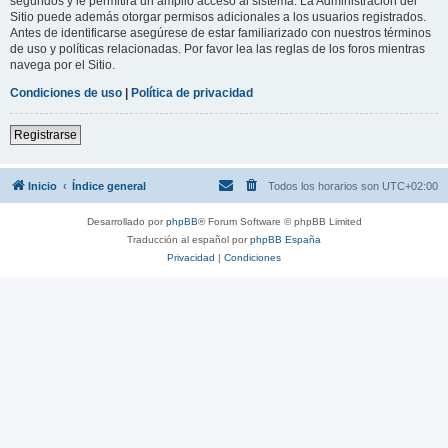
segundos y le permitirá un amplio acceso al sistema. La Administración del
Sitio puede además otorgar permisos adicionales a los usuarios registrados.
Antes de identificarse asegúrese de estar familiarizado con nuestros términos
de uso y políticas relacionadas. Por favor lea las reglas de los foros mientras
navega por el Sitio.
Condiciones de uso
|
Política de privacidad
Registrarse
Inicio
Índice general
Todos los horarios son
UTC+02:00
Desarrollado por
phpBB
® Forum Software © phpBB Limited
Traducción al español por
phpBB España
Privacidad
|
Condiciones