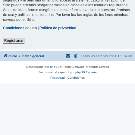
segundos y le permitirá un amplio acceso al sistema. La Administración del
Sitio puede además otorgar permisos adicionales a los usuarios registrados.
Antes de identificarse asegúrese de estar familiarizado con nuestros términos
de uso y políticas relacionadas. Por favor lea las reglas de los foros mientras
navega por el Sitio.
Condiciones de uso
|
Política de privacidad
Registrarse
Inicio
Índice general
Todos los horarios son
UTC+02:00
Desarrollado por
phpBB
® Forum Software © phpBB Limited
Traducción al español por
phpBB España
Privacidad
|
Condiciones