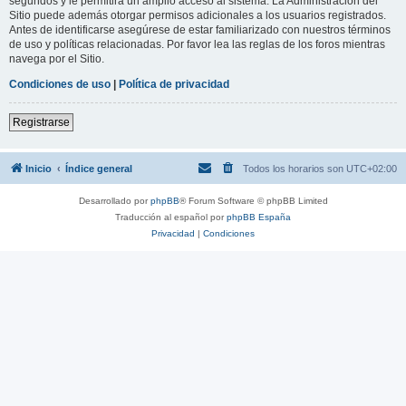
segundos y le permitirá un amplio acceso al sistema. La Administración del
Sitio puede además otorgar permisos adicionales a los usuarios registrados.
Antes de identificarse asegúrese de estar familiarizado con nuestros términos
de uso y políticas relacionadas. Por favor lea las reglas de los foros mientras
navega por el Sitio.
Condiciones de uso
|
Política de privacidad
Registrarse
Inicio
Índice general
Todos los horarios son
UTC+02:00
Desarrollado por
phpBB
® Forum Software © phpBB Limited
Traducción al español por
phpBB España
Privacidad
|
Condiciones