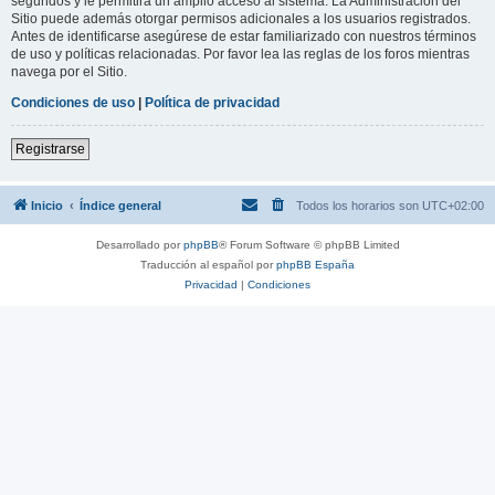
segundos y le permitirá un amplio acceso al sistema. La Administración del
Sitio puede además otorgar permisos adicionales a los usuarios registrados.
Antes de identificarse asegúrese de estar familiarizado con nuestros términos
de uso y políticas relacionadas. Por favor lea las reglas de los foros mientras
navega por el Sitio.
Condiciones de uso
|
Política de privacidad
Registrarse
Inicio
Índice general
Todos los horarios son
UTC+02:00
Desarrollado por
phpBB
® Forum Software © phpBB Limited
Traducción al español por
phpBB España
Privacidad
|
Condiciones