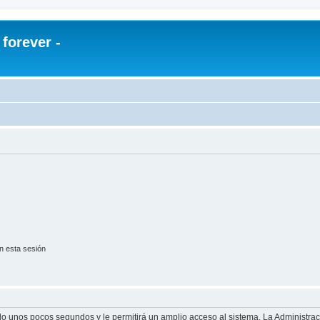
orever -
n esta sesión
olo unos pocos segundos y le permitirá un amplio acceso al sistema. La Administra