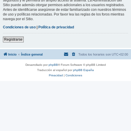
segundos y le permitirá un amplio acceso al sistema. La Administración del
Sitio puede además otorgar permisos adicionales a los usuarios registrados.
Antes de identificarse asegúrese de estar familiarizado con nuestros términos
de uso y políticas relacionadas. Por favor lea las reglas de los foros mientras
navega por el Sitio.
Condiciones de uso
|
Política de privacidad
Registrarse
Inicio
Índice general
Todos los horarios son
UTC+02:00
Desarrollado por
phpBB
® Forum Software © phpBB Limited
Traducción al español por
phpBB España
Privacidad
|
Condiciones