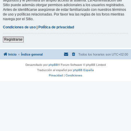
segundos y le permitirá un amplio acceso al sistema. La Administración del
Sitio puede además otorgar permisos adicionales a los usuarios registrados.
Antes de identificarse asegúrese de estar familiarizado con nuestros términos
de uso y políticas relacionadas. Por favor lea las reglas de los foros mientras
navega por el Sitio.
Condiciones de uso
|
Política de privacidad
Registrarse
Inicio
Índice general
Todos los horarios son
UTC+02:00
Desarrollado por
phpBB
® Forum Software © phpBB Limited
Traducción al español por
phpBB España
Privacidad
|
Condiciones