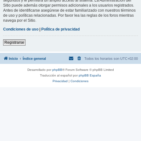
segundos y le permitirá un amplio acceso al sistema. La Administración del
Sitio puede además otorgar permisos adicionales a los usuarios registrados.
Antes de identificarse asegúrese de estar familiarizado con nuestros términos
de uso y políticas relacionadas. Por favor lea las reglas de los foros mientras
navega por el Sitio.
Condiciones de uso
|
Política de privacidad
Registrarse
Inicio
Índice general
Todos los horarios son
UTC+02:00
Desarrollado por
phpBB
® Forum Software © phpBB Limited
Traducción al español por
phpBB España
Privacidad
|
Condiciones