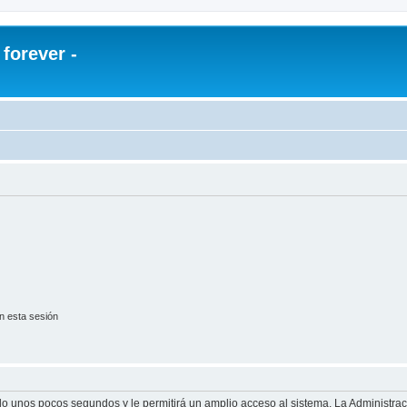
orever -
n esta sesión
olo unos pocos segundos y le permitirá un amplio acceso al sistema. La Administra