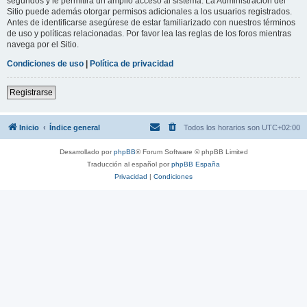
segundos y le permitirá un amplio acceso al sistema. La Administración del
Sitio puede además otorgar permisos adicionales a los usuarios registrados.
Antes de identificarse asegúrese de estar familiarizado con nuestros términos
de uso y políticas relacionadas. Por favor lea las reglas de los foros mientras
navega por el Sitio.
Condiciones de uso
|
Política de privacidad
Registrarse
Inicio
Índice general
Todos los horarios son
UTC+02:00
Desarrollado por
phpBB
® Forum Software © phpBB Limited
Traducción al español por
phpBB España
Privacidad
|
Condiciones