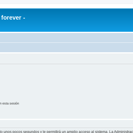
orever -
n esta sesión
olo unos pocos segundos y le permitirá un amplio acceso al sistema. La Administra