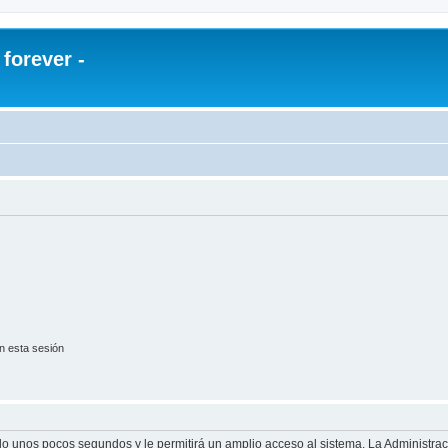
orever -
n esta sesión
olo unos pocos segundos y le permitirá un amplio acceso al sistema. La Administra