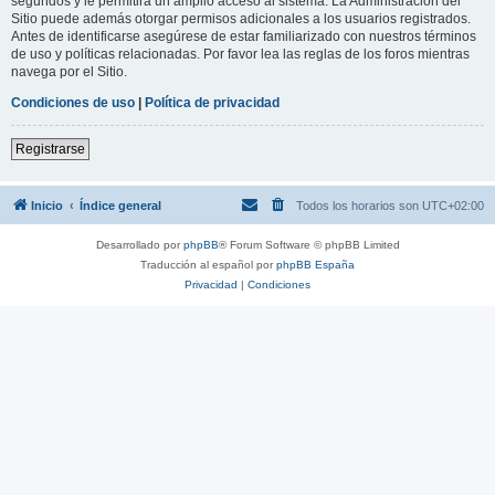
segundos y le permitirá un amplio acceso al sistema. La Administración del
Sitio puede además otorgar permisos adicionales a los usuarios registrados.
Antes de identificarse asegúrese de estar familiarizado con nuestros términos
de uso y políticas relacionadas. Por favor lea las reglas de los foros mientras
navega por el Sitio.
Condiciones de uso
|
Política de privacidad
Registrarse
Inicio
Índice general
Todos los horarios son
UTC+02:00
Desarrollado por
phpBB
® Forum Software © phpBB Limited
Traducción al español por
phpBB España
Privacidad
|
Condiciones