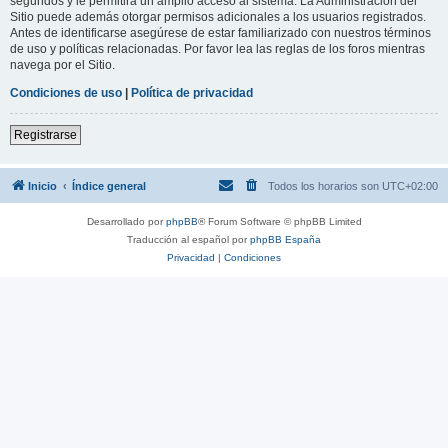
segundos y le permitirá un amplio acceso al sistema. La Administración del
Sitio puede además otorgar permisos adicionales a los usuarios registrados.
Antes de identificarse asegúrese de estar familiarizado con nuestros términos
de uso y políticas relacionadas. Por favor lea las reglas de los foros mientras
navega por el Sitio.
Condiciones de uso
|
Política de privacidad
Registrarse
Inicio
Índice general
Todos los horarios son
UTC+02:00
Desarrollado por
phpBB
® Forum Software © phpBB Limited
Traducción al español por
phpBB España
Privacidad
|
Condiciones