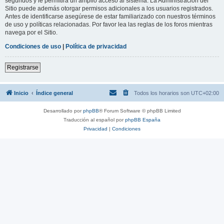
segundos y le permitirá un amplio acceso al sistema. La Administración del
Sitio puede además otorgar permisos adicionales a los usuarios registrados.
Antes de identificarse asegúrese de estar familiarizado con nuestros términos
de uso y políticas relacionadas. Por favor lea las reglas de los foros mientras
navega por el Sitio.
Condiciones de uso
|
Política de privacidad
Registrarse
Inicio
Índice general
Todos los horarios son
UTC+02:00
Desarrollado por
phpBB
® Forum Software © phpBB Limited
Traducción al español por
phpBB España
Privacidad
|
Condiciones