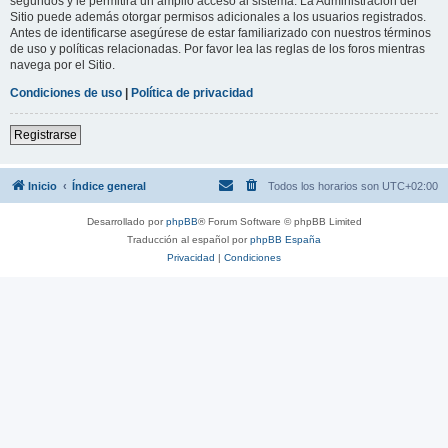
segundos y le permitirá un amplio acceso al sistema. La Administración del
Sitio puede además otorgar permisos adicionales a los usuarios registrados.
Antes de identificarse asegúrese de estar familiarizado con nuestros términos
de uso y políticas relacionadas. Por favor lea las reglas de los foros mientras
navega por el Sitio.
Condiciones de uso
|
Política de privacidad
Registrarse
Inicio
Índice general
Todos los horarios son
UTC+02:00
Desarrollado por
phpBB
® Forum Software © phpBB Limited
Traducción al español por
phpBB España
Privacidad
|
Condiciones