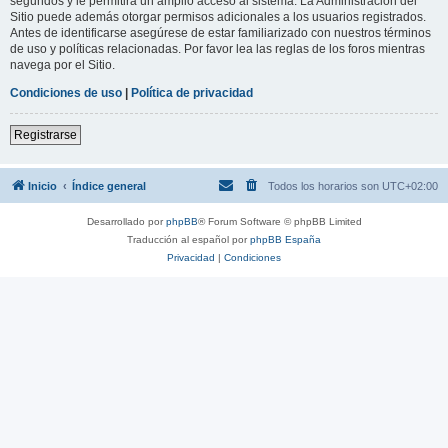
segundos y le permitirá un amplio acceso al sistema. La Administración del
Sitio puede además otorgar permisos adicionales a los usuarios registrados.
Antes de identificarse asegúrese de estar familiarizado con nuestros términos
de uso y políticas relacionadas. Por favor lea las reglas de los foros mientras
navega por el Sitio.
Condiciones de uso
|
Política de privacidad
Registrarse
Inicio
Índice general
Todos los horarios son
UTC+02:00
Desarrollado por
phpBB
® Forum Software © phpBB Limited
Traducción al español por
phpBB España
Privacidad
|
Condiciones