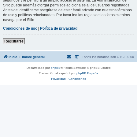
segundos y le permitirá un amplio acceso al sistema. La Administración del
Sitio puede además otorgar permisos adicionales a los usuarios registrados.
Antes de identificarse asegúrese de estar familiarizado con nuestros términos
de uso y políticas relacionadas. Por favor lea las reglas de los foros mientras
navega por el Sitio.
Condiciones de uso
|
Política de privacidad
Registrarse
Inicio
Índice general
Todos los horarios son
UTC+02:00
Desarrollado por
phpBB
® Forum Software © phpBB Limited
Traducción al español por
phpBB España
Privacidad
|
Condiciones