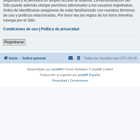
segundos y le permitirá un amplio acceso al sistema. La Administración del
Sitio puede además otorgar permisos adicionales a los usuarios registrados.
Antes de identificarse asegúrese de estar familiarizado con nuestros términos
de uso y políticas relacionadas. Por favor lea las reglas de los foros mientras
navega por el Sitio.
Condiciones de uso
|
Política de privacidad
Registrarse
Inicio
Índice general
Todos los horarios son
UTC+02:00
Desarrollado por
phpBB
® Forum Software © phpBB Limited
Traducción al español por
phpBB España
Privacidad
|
Condiciones