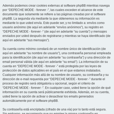
Además podemos crear cookies externas al software phpBB mientras navega
por “DEPECHE MODE - forever -”, las cuales exceden el alcance de este
documento que solamente se refiere a las páginas creadas por el software
phpBB. La segunda vía mediante la que obtenemos su información es
mediante lo que usted envía. Esto puede ser, y no limitado a: envíos como
usuario anónimo (de aquí en adelante “envíos anónimos”), su registro en
“DEPECHE MODE - forever -” (de aquí en adelante “su cuenta”) y mensajes
enviados por usted después de registrarse y mientras se haya identificado (de
aquí en adelante “sus mensajes”).
Su cuenta como mínimo constará de un nombre único de identificación (de
aquí en adelante “su nombre de usuario”), una contraseña personal empleada
para la identificación (de aquí en adelante “su contraseña”) y una dirección de
email personal válida (de aquí en adelante “su email”). La información de su
cuenta en “DEPECHE MODE - forever -” está protegida por las leyes de
protección de datos aplicables en el país en el que estamos instalados.
Cualquier información más allá de su nombre de usuario, su contraseña y su
dirección de e-mail requerida por “DEPECHE MODE - forever -” durante el
proceso de registro será obligatoria u opcional, según el criterio de
“DEPECHE MODE - forever -”. En cualquier caso, usted tiene la opción de qué
información en su cuenta será públicamente exhibida. Además, en su cuenta,
usted tiene la opción de activar o desactivar los emails generados
automáticamente por el software phpBB.
Su contraseña está encriptada (cifrado de una vía) por lo tanto está segura.
Sin embargo, se recomienda que no emplee la misma contraseña en