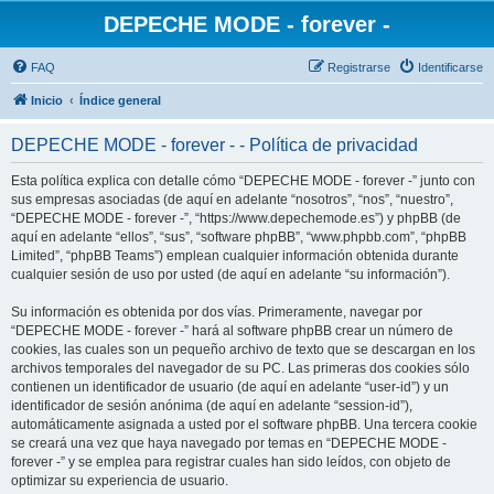
DEPECHE MODE - forever -
FAQ
Registrarse
Identificarse
Inicio
Índice general
DEPECHE MODE - forever - - Política de privacidad
Esta política explica con detalle cómo “DEPECHE MODE - forever -” junto con
sus empresas asociadas (de aquí en adelante “nosotros”, “nos”, “nuestro”,
“DEPECHE MODE - forever -”, “https://www.depechemode.es”) y phpBB (de
aquí en adelante “ellos”, “sus”, “software phpBB”, “www.phpbb.com”, “phpBB
Limited”, “phpBB Teams”) emplean cualquier información obtenida durante
cualquier sesión de uso por usted (de aquí en adelante “su información”).
Su información es obtenida por dos vías. Primeramente, navegar por
“DEPECHE MODE - forever -” hará al software phpBB crear un número de
cookies, las cuales son un pequeño archivo de texto que se descargan en los
archivos temporales del navegador de su PC. Las primeras dos cookies sólo
contienen un identificador de usuario (de aquí en adelante “user-id”) y un
identificador de sesión anónima (de aquí en adelante “session-id”),
automáticamente asignada a usted por el software phpBB. Una tercera cookie
se creará una vez que haya navegado por temas en “DEPECHE MODE -
forever -” y se emplea para registrar cuales han sido leídos, con objeto de
optimizar su experiencia de usuario.