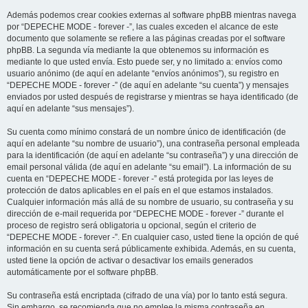
Además podemos crear cookies externas al software phpBB mientras navega
por “DEPECHE MODE - forever -”, las cuales exceden el alcance de este
documento que solamente se refiere a las páginas creadas por el software
phpBB. La segunda vía mediante la que obtenemos su información es
mediante lo que usted envía. Esto puede ser, y no limitado a: envíos como
usuario anónimo (de aquí en adelante “envíos anónimos”), su registro en
“DEPECHE MODE - forever -” (de aquí en adelante “su cuenta”) y mensajes
enviados por usted después de registrarse y mientras se haya identificado (de
aquí en adelante “sus mensajes”).
Su cuenta como mínimo constará de un nombre único de identificación (de
aquí en adelante “su nombre de usuario”), una contraseña personal empleada
para la identificación (de aquí en adelante “su contraseña”) y una dirección de
email personal válida (de aquí en adelante “su email”). La información de su
cuenta en “DEPECHE MODE - forever -” está protegida por las leyes de
protección de datos aplicables en el país en el que estamos instalados.
Cualquier información más allá de su nombre de usuario, su contraseña y su
dirección de e-mail requerida por “DEPECHE MODE - forever -” durante el
proceso de registro será obligatoria u opcional, según el criterio de
“DEPECHE MODE - forever -”. En cualquier caso, usted tiene la opción de qué
información en su cuenta será públicamente exhibida. Además, en su cuenta,
usted tiene la opción de activar o desactivar los emails generados
automáticamente por el software phpBB.
Su contraseña está encriptada (cifrado de una vía) por lo tanto está segura.
Sin embargo, se recomienda que no emplee la misma contraseña en