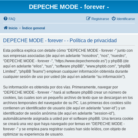
DEPECHE MODE - forever -
FAQ
Registrarse
Identificarse
Inicio
Índice general
DEPECHE MODE - forever - - Política de privacidad
Esta política explica con detalle cómo “DEPECHE MODE - forever -” junto con
sus empresas asociadas (de aquí en adelante “nosotros”, “nos”, “nuestro”,
“DEPECHE MODE - forever -”, “https://www.depechemode.es”) y phpBB (de
aquí en adelante “ellos”, “sus”, “software phpBB”, “www.phpbb.com”, “phpBB
Limited”, “phpBB Teams”) emplean cualquier información obtenida durante
cualquier sesión de uso por usted (de aquí en adelante “su información”).
Su información es obtenida por dos vías. Primeramente, navegar por
“DEPECHE MODE - forever -” hará al software phpBB crear un número de
cookies, las cuales son un pequeño archivo de texto que se descargan en los
archivos temporales del navegador de su PC. Las primeras dos cookies sólo
contienen un identificador de usuario (de aquí en adelante “user-id”) y un
identificador de sesión anónima (de aquí en adelante “session-id”),
automáticamente asignada a usted por el software phpBB. Una tercera cookie
se creará una vez que haya navegado por temas en “DEPECHE MODE -
forever -” y se emplea para registrar cuales han sido leídos, con objeto de
optimizar su experiencia de usuario.