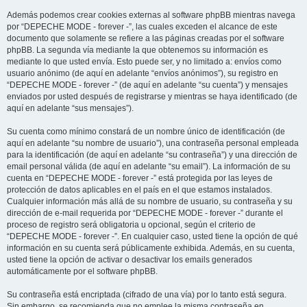
Además podemos crear cookies externas al software phpBB mientras navega
por “DEPECHE MODE - forever -”, las cuales exceden el alcance de este
documento que solamente se refiere a las páginas creadas por el software
phpBB. La segunda vía mediante la que obtenemos su información es
mediante lo que usted envía. Esto puede ser, y no limitado a: envíos como
usuario anónimo (de aquí en adelante “envíos anónimos”), su registro en
“DEPECHE MODE - forever -” (de aquí en adelante “su cuenta”) y mensajes
enviados por usted después de registrarse y mientras se haya identificado (de
aquí en adelante “sus mensajes”).
Su cuenta como mínimo constará de un nombre único de identificación (de
aquí en adelante “su nombre de usuario”), una contraseña personal empleada
para la identificación (de aquí en adelante “su contraseña”) y una dirección de
email personal válida (de aquí en adelante “su email”). La información de su
cuenta en “DEPECHE MODE - forever -” está protegida por las leyes de
protección de datos aplicables en el país en el que estamos instalados.
Cualquier información más allá de su nombre de usuario, su contraseña y su
dirección de e-mail requerida por “DEPECHE MODE - forever -” durante el
proceso de registro será obligatoria u opcional, según el criterio de
“DEPECHE MODE - forever -”. En cualquier caso, usted tiene la opción de qué
información en su cuenta será públicamente exhibida. Además, en su cuenta,
usted tiene la opción de activar o desactivar los emails generados
automáticamente por el software phpBB.
Su contraseña está encriptada (cifrado de una vía) por lo tanto está segura.
Sin embargo, se recomienda que no emplee la misma contraseña en