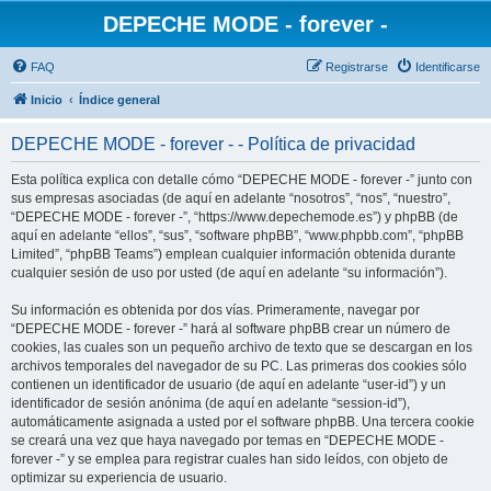
DEPECHE MODE - forever -
FAQ
Registrarse
Identificarse
Inicio
Índice general
DEPECHE MODE - forever - - Política de privacidad
Esta política explica con detalle cómo “DEPECHE MODE - forever -” junto con
sus empresas asociadas (de aquí en adelante “nosotros”, “nos”, “nuestro”,
“DEPECHE MODE - forever -”, “https://www.depechemode.es”) y phpBB (de
aquí en adelante “ellos”, “sus”, “software phpBB”, “www.phpbb.com”, “phpBB
Limited”, “phpBB Teams”) emplean cualquier información obtenida durante
cualquier sesión de uso por usted (de aquí en adelante “su información”).
Su información es obtenida por dos vías. Primeramente, navegar por
“DEPECHE MODE - forever -” hará al software phpBB crear un número de
cookies, las cuales son un pequeño archivo de texto que se descargan en los
archivos temporales del navegador de su PC. Las primeras dos cookies sólo
contienen un identificador de usuario (de aquí en adelante “user-id”) y un
identificador de sesión anónima (de aquí en adelante “session-id”),
automáticamente asignada a usted por el software phpBB. Una tercera cookie
se creará una vez que haya navegado por temas en “DEPECHE MODE -
forever -” y se emplea para registrar cuales han sido leídos, con objeto de
optimizar su experiencia de usuario.