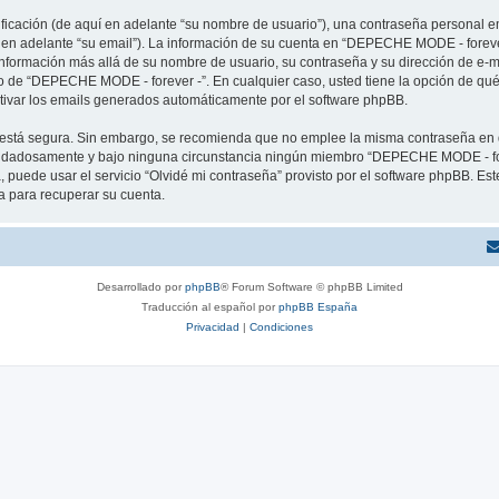
cación (de aquí en adelante “su nombre de usuario”), una contraseña personal em
í en adelante “su email”). La información de su cuenta en “DEPECHE MODE - forever
 información más allá de su nombre de usuario, su contraseña y su dirección de e
erio de “DEPECHE MODE - forever -”. En cualquier caso, usted tiene la opción de q
ctivar los emails generados automáticamente por el software phpBB.
to está segura. Sin embargo, se recomienda que no emplee la misma contraseña en 
idadosamente y bajo ninguna circunstancia ningún miembro “DEPECHE MODE - forev
 puede usar el servicio “Olvidé mi contraseña” provisto por el software phpBB. Est
 para recuperar su cuenta.
Desarrollado por
phpBB
® Forum Software © phpBB Limited
Traducción al español por
phpBB España
Privacidad
|
Condiciones