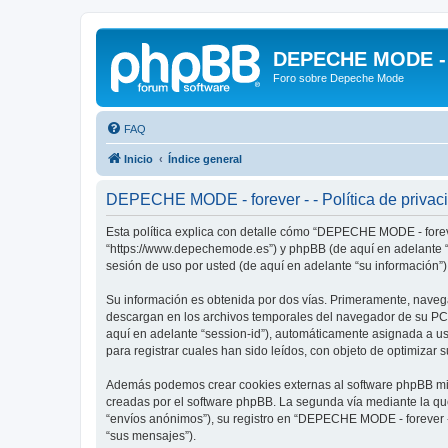
DEPECHE MODE - f
Foro sobre Depeche Mode
FAQ
Inicio
Índice general
DEPECHE MODE - forever - - Política de privac
Esta política explica con detalle cómo “DEPECHE MODE - foreve
“https://www.depechemode.es”) y phpBB (de aquí en adelante “
sesión de uso por usted (de aquí en adelante “su información”)
Su información es obtenida por dos vías. Primeramente, naveg
descargan en los archivos temporales del navegador de su PC. 
aquí en adelante “session-id”), automáticamente asignada a 
para registrar cuales han sido leídos, con objeto de optimizar 
Además podemos crear cookies externas al software phpBB mie
creadas por el software phpBB. La segunda vía mediante la qu
“envíos anónimos”), su registro en “DEPECHE MODE - forever -”
“sus mensajes”).