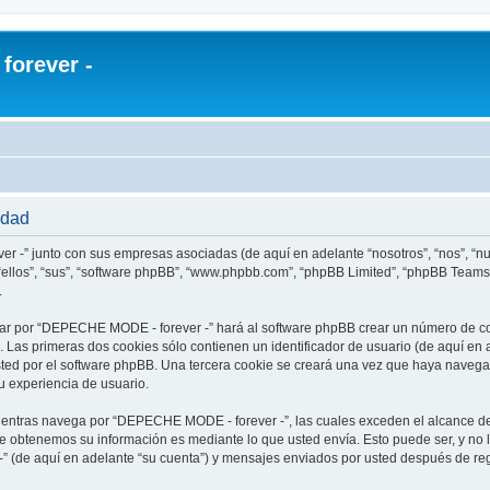
orever -
idad
r -” junto con sus empresas asociadas (de aquí en adelante “nosotros”, “nos”, “
ellos”, “sus”, “software phpBB”, “www.phpbb.com”, “phpBB Limited”, “phpBB Teams
.
ar por “DEPECHE MODE - forever -” hará al software phpBB crear un número de co
Las primeras dos cookies sólo contienen un identificador de usuario (de aquí en a
usted por el software phpBB. Una tercera cookie se creará una vez que haya nav
su experiencia de usuario.
ntras navega por “DEPECHE MODE - forever -”, las cuales exceden el alcance de
e obtenemos su información es mediante lo que usted envía. Esto puede ser, y no 
 (de aquí en adelante “su cuenta”) y mensajes enviados por usted después de regi