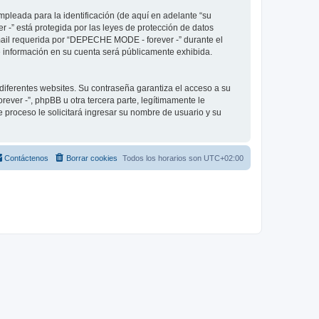
pleada para la identificación (de aquí en adelante “su
 -” está protegida por las leyes de protección de datos
-mail requerida por “DEPECHE MODE - forever -” durante el
ué información en su cuenta será públicamente exhibida.
diferentes websites. Su contraseña garantiza el acceso a su
er -”, phpBB u otra tercera parte, legítimamente le
e proceso le solicitará ingresar su nombre de usuario y su
Contáctenos
Borrar cookies
Todos los horarios son
UTC+02:00