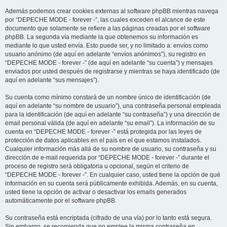
Además podemos crear cookies externas al software phpBB mientras navega
por “DEPECHE MODE - forever -”, las cuales exceden el alcance de este
documento que solamente se refiere a las páginas creadas por el software
phpBB. La segunda vía mediante la que obtenemos su información es
mediante lo que usted envía. Esto puede ser, y no limitado a: envíos como
usuario anónimo (de aquí en adelante “envíos anónimos”), su registro en
“DEPECHE MODE - forever -” (de aquí en adelante “su cuenta”) y mensajes
enviados por usted después de registrarse y mientras se haya identificado (de
aquí en adelante “sus mensajes”).
Su cuenta como mínimo constará de un nombre único de identificación (de
aquí en adelante “su nombre de usuario”), una contraseña personal empleada
para la identificación (de aquí en adelante “su contraseña”) y una dirección de
email personal válida (de aquí en adelante “su email”). La información de su
cuenta en “DEPECHE MODE - forever -” está protegida por las leyes de
protección de datos aplicables en el país en el que estamos instalados.
Cualquier información más allá de su nombre de usuario, su contraseña y su
dirección de e-mail requerida por “DEPECHE MODE - forever -” durante el
proceso de registro será obligatoria u opcional, según el criterio de
“DEPECHE MODE - forever -”. En cualquier caso, usted tiene la opción de qué
información en su cuenta será públicamente exhibida. Además, en su cuenta,
usted tiene la opción de activar o desactivar los emails generados
automáticamente por el software phpBB.
Su contraseña está encriptada (cifrado de una vía) por lo tanto está segura.
Sin embargo, se recomienda que no emplee la misma contraseña en