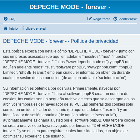
DEPECHE MODE - forever -
FAQ
Registrarse
Identificarse
Inicio
Índice general
DEPECHE MODE - forever - - Política de privacidad
Esta política explica con detalle cómo “DEPECHE MODE - forever -” junto con
sus empresas asociadas (de aquí en adelante “nosotros”, “nos”, “nuestro”,
“DEPECHE MODE - forever -”, “https://www.depechemode.es”) y phpBB (de
aquí en adelante “ellos”, “sus”, “software phpBB”, “www.phpbb.com”, “phpBB
Limited”, “phpBB Teams”) emplean cualquier información obtenida durante
cualquier sesión de uso por usted (de aquí en adelante “su información”).
Su información es obtenida por dos vías. Primeramente, navegar por
“DEPECHE MODE - forever -” hará al software phpBB crear un número de
cookies, las cuales son un pequeño archivo de texto que se descargan en los
archivos temporales del navegador de su PC. Las primeras dos cookies sólo
contienen un identificador de usuario (de aquí en adelante “user-id”) y un
identificador de sesión anónima (de aquí en adelante “session-id”),
automáticamente asignada a usted por el software phpBB. Una tercera cookie
se creará una vez que haya navegado por temas en “DEPECHE MODE -
forever -” y se emplea para registrar cuales han sido leídos, con objeto de
optimizar su experiencia de usuario.