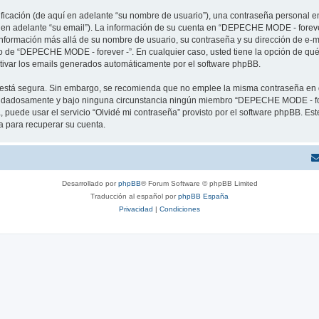
cación (de aquí en adelante “su nombre de usuario”), una contraseña personal em
í en adelante “su email”). La información de su cuenta en “DEPECHE MODE - forever
 información más allá de su nombre de usuario, su contraseña y su dirección de e
erio de “DEPECHE MODE - forever -”. En cualquier caso, usted tiene la opción de q
ctivar los emails generados automáticamente por el software phpBB.
to está segura. Sin embargo, se recomienda que no emplee la misma contraseña en 
idadosamente y bajo ninguna circunstancia ningún miembro “DEPECHE MODE - forev
 puede usar el servicio “Olvidé mi contraseña” provisto por el software phpBB. Est
 para recuperar su cuenta.
Desarrollado por
phpBB
® Forum Software © phpBB Limited
Traducción al español por
phpBB España
Privacidad
|
Condiciones