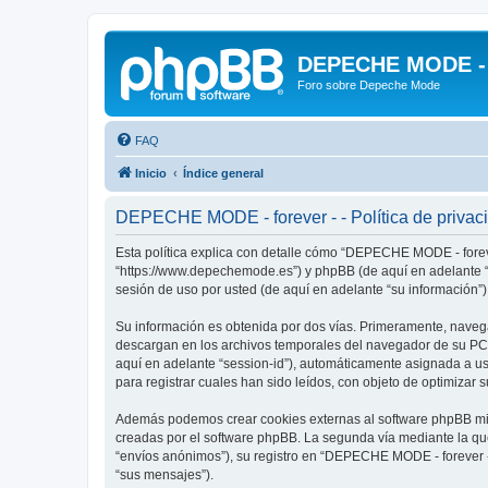
DEPECHE MODE - f
Foro sobre Depeche Mode
FAQ
Inicio
Índice general
DEPECHE MODE - forever - - Política de privac
Esta política explica con detalle cómo “DEPECHE MODE - foreve
“https://www.depechemode.es”) y phpBB (de aquí en adelante “
sesión de uso por usted (de aquí en adelante “su información”)
Su información es obtenida por dos vías. Primeramente, naveg
descargan en los archivos temporales del navegador de su PC. 
aquí en adelante “session-id”), automáticamente asignada a 
para registrar cuales han sido leídos, con objeto de optimizar 
Además podemos crear cookies externas al software phpBB mie
creadas por el software phpBB. La segunda vía mediante la qu
“envíos anónimos”), su registro en “DEPECHE MODE - forever -”
“sus mensajes”).