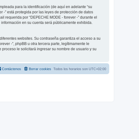
pleada para la identificación (de aquí en adelante “su
 -” está protegida por las leyes de protección de datos
-mail requerida por “DEPECHE MODE - forever -” durante el
ué información en su cuenta será públicamente exhibida.
diferentes websites. Su contraseña garantiza el acceso a su
er -”, phpBB u otra tercera parte, legítimamente le
e proceso le solicitará ingresar su nombre de usuario y su
Contáctenos
Borrar cookies
Todos los horarios son
UTC+02:00