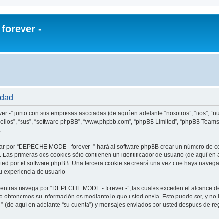
orever -
idad
r -” junto con sus empresas asociadas (de aquí en adelante “nosotros”, “nos”, “
ellos”, “sus”, “software phpBB”, “www.phpbb.com”, “phpBB Limited”, “phpBB Teams
.
ar por “DEPECHE MODE - forever -” hará al software phpBB crear un número de co
Las primeras dos cookies sólo contienen un identificador de usuario (de aquí en a
usted por el software phpBB. Una tercera cookie se creará una vez que haya nav
su experiencia de usuario.
ntras navega por “DEPECHE MODE - forever -”, las cuales exceden el alcance de
e obtenemos su información es mediante lo que usted envía. Esto puede ser, y no 
 (de aquí en adelante “su cuenta”) y mensajes enviados por usted después de regi