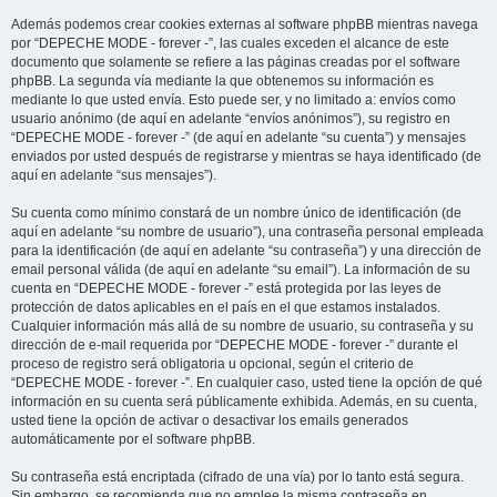
Además podemos crear cookies externas al software phpBB mientras navega
por “DEPECHE MODE - forever -”, las cuales exceden el alcance de este
documento que solamente se refiere a las páginas creadas por el software
phpBB. La segunda vía mediante la que obtenemos su información es
mediante lo que usted envía. Esto puede ser, y no limitado a: envíos como
usuario anónimo (de aquí en adelante “envíos anónimos”), su registro en
“DEPECHE MODE - forever -” (de aquí en adelante “su cuenta”) y mensajes
enviados por usted después de registrarse y mientras se haya identificado (de
aquí en adelante “sus mensajes”).
Su cuenta como mínimo constará de un nombre único de identificación (de
aquí en adelante “su nombre de usuario”), una contraseña personal empleada
para la identificación (de aquí en adelante “su contraseña”) y una dirección de
email personal válida (de aquí en adelante “su email”). La información de su
cuenta en “DEPECHE MODE - forever -” está protegida por las leyes de
protección de datos aplicables en el país en el que estamos instalados.
Cualquier información más allá de su nombre de usuario, su contraseña y su
dirección de e-mail requerida por “DEPECHE MODE - forever -” durante el
proceso de registro será obligatoria u opcional, según el criterio de
“DEPECHE MODE - forever -”. En cualquier caso, usted tiene la opción de qué
información en su cuenta será públicamente exhibida. Además, en su cuenta,
usted tiene la opción de activar o desactivar los emails generados
automáticamente por el software phpBB.
Su contraseña está encriptada (cifrado de una vía) por lo tanto está segura.
Sin embargo, se recomienda que no emplee la misma contraseña en