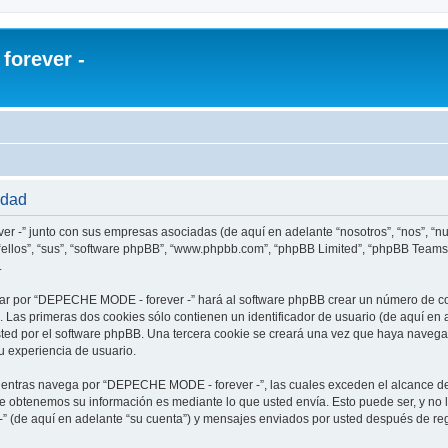
orever -
idad
r -” junto con sus empresas asociadas (de aquí en adelante “nosotros”, “nos”, “
ellos”, “sus”, “software phpBB”, “www.phpbb.com”, “phpBB Limited”, “phpBB Teams
.
ar por “DEPECHE MODE - forever -” hará al software phpBB crear un número de co
Las primeras dos cookies sólo contienen un identificador de usuario (de aquí en a
usted por el software phpBB. Una tercera cookie se creará una vez que haya nav
su experiencia de usuario.
ntras navega por “DEPECHE MODE - forever -”, las cuales exceden el alcance de
e obtenemos su información es mediante lo que usted envía. Esto puede ser, y no 
 (de aquí en adelante “su cuenta”) y mensajes enviados por usted después de regi