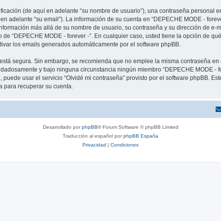
cación (de aquí en adelante “su nombre de usuario”), una contraseña personal em
í en adelante “su email”). La información de su cuenta en “DEPECHE MODE - forever
 información más allá de su nombre de usuario, su contraseña y su dirección de e
erio de “DEPECHE MODE - forever -”. En cualquier caso, usted tiene la opción de q
ctivar los emails generados automáticamente por el software phpBB.
to está segura. Sin embargo, se recomienda que no emplee la misma contraseña en 
idadosamente y bajo ninguna circunstancia ningún miembro “DEPECHE MODE - forev
 puede usar el servicio “Olvidé mi contraseña” provisto por el software phpBB. Est
 para recuperar su cuenta.
Desarrollado por
phpBB
® Forum Software © phpBB Limited
Traducción al español por
phpBB España
Privacidad
|
Condiciones