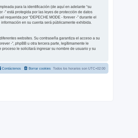
pleada para la identificación (de aquí en adelante “su
 -” está protegida por las leyes de protección de datos
-mail requerida por “DEPECHE MODE - forever -” durante el
ué información en su cuenta será públicamente exhibida.
diferentes websites. Su contraseña garantiza el acceso a su
er -”, phpBB u otra tercera parte, legítimamente le
e proceso le solicitará ingresar su nombre de usuario y su
Contáctenos
Borrar cookies
Todos los horarios son
UTC+02:00