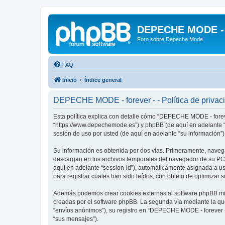
DEPECHE MODE - f
Foro sobre Depeche Mode
FAQ
Inicio
Índice general
DEPECHE MODE - forever - - Política de privac
Esta política explica con detalle cómo “DEPECHE MODE - foreve
“https://www.depechemode.es”) y phpBB (de aquí en adelante “
sesión de uso por usted (de aquí en adelante “su información”)
Su información es obtenida por dos vías. Primeramente, naveg
descargan en los archivos temporales del navegador de su PC. 
aquí en adelante “session-id”), automáticamente asignada a 
para registrar cuales han sido leídos, con objeto de optimizar 
Además podemos crear cookies externas al software phpBB mie
creadas por el software phpBB. La segunda vía mediante la qu
“envíos anónimos”), su registro en “DEPECHE MODE - forever -”
“sus mensajes”).