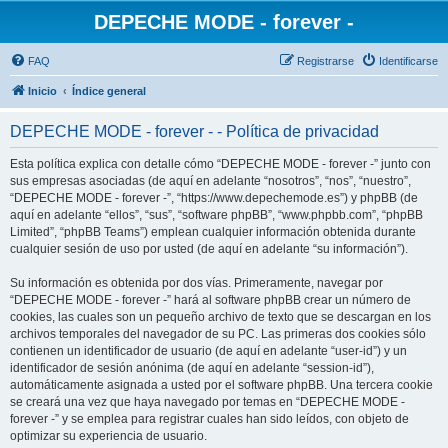
DEPECHE MODE - forever -
FAQ
Registrarse
Identificarse
Inicio
Índice general
DEPECHE MODE - forever - - Política de privacidad
Esta política explica con detalle cómo “DEPECHE MODE - forever -” junto con
sus empresas asociadas (de aquí en adelante “nosotros”, “nos”, “nuestro”,
“DEPECHE MODE - forever -”, “https://www.depechemode.es”) y phpBB (de
aquí en adelante “ellos”, “sus”, “software phpBB”, “www.phpbb.com”, “phpBB
Limited”, “phpBB Teams”) emplean cualquier información obtenida durante
cualquier sesión de uso por usted (de aquí en adelante “su información”).
Su información es obtenida por dos vías. Primeramente, navegar por
“DEPECHE MODE - forever -” hará al software phpBB crear un número de
cookies, las cuales son un pequeño archivo de texto que se descargan en los
archivos temporales del navegador de su PC. Las primeras dos cookies sólo
contienen un identificador de usuario (de aquí en adelante “user-id”) y un
identificador de sesión anónima (de aquí en adelante “session-id”),
automáticamente asignada a usted por el software phpBB. Una tercera cookie
se creará una vez que haya navegado por temas en “DEPECHE MODE -
forever -” y se emplea para registrar cuales han sido leídos, con objeto de
optimizar su experiencia de usuario.