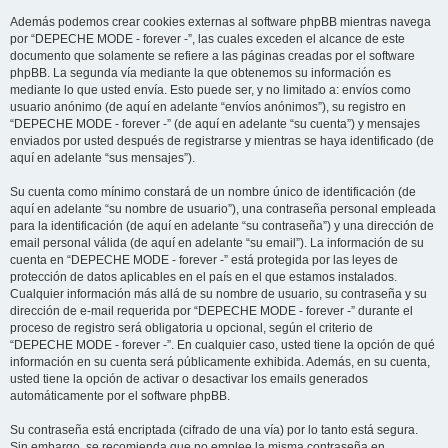
Además podemos crear cookies externas al software phpBB mientras navega
por “DEPECHE MODE - forever -”, las cuales exceden el alcance de este
documento que solamente se refiere a las páginas creadas por el software
phpBB. La segunda vía mediante la que obtenemos su información es
mediante lo que usted envía. Esto puede ser, y no limitado a: envíos como
usuario anónimo (de aquí en adelante “envíos anónimos”), su registro en
“DEPECHE MODE - forever -” (de aquí en adelante “su cuenta”) y mensajes
enviados por usted después de registrarse y mientras se haya identificado (de
aquí en adelante “sus mensajes”).
Su cuenta como mínimo constará de un nombre único de identificación (de
aquí en adelante “su nombre de usuario”), una contraseña personal empleada
para la identificación (de aquí en adelante “su contraseña”) y una dirección de
email personal válida (de aquí en adelante “su email”). La información de su
cuenta en “DEPECHE MODE - forever -” está protegida por las leyes de
protección de datos aplicables en el país en el que estamos instalados.
Cualquier información más allá de su nombre de usuario, su contraseña y su
dirección de e-mail requerida por “DEPECHE MODE - forever -” durante el
proceso de registro será obligatoria u opcional, según el criterio de
“DEPECHE MODE - forever -”. En cualquier caso, usted tiene la opción de qué
información en su cuenta será públicamente exhibida. Además, en su cuenta,
usted tiene la opción de activar o desactivar los emails generados
automáticamente por el software phpBB.
Su contraseña está encriptada (cifrado de una vía) por lo tanto está segura.
Sin embargo, se recomienda que no emplee la misma contraseña en