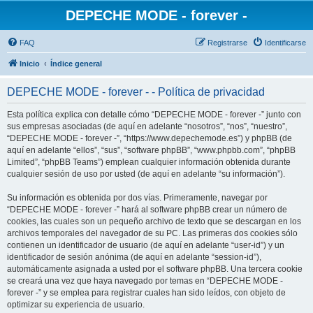
DEPECHE MODE - forever -
FAQ
Registrarse
Identificarse
Inicio
Índice general
DEPECHE MODE - forever - - Política de privacidad
Esta política explica con detalle cómo “DEPECHE MODE - forever -” junto con
sus empresas asociadas (de aquí en adelante “nosotros”, “nos”, “nuestro”,
“DEPECHE MODE - forever -”, “https://www.depechemode.es”) y phpBB (de
aquí en adelante “ellos”, “sus”, “software phpBB”, “www.phpbb.com”, “phpBB
Limited”, “phpBB Teams”) emplean cualquier información obtenida durante
cualquier sesión de uso por usted (de aquí en adelante “su información”).
Su información es obtenida por dos vías. Primeramente, navegar por
“DEPECHE MODE - forever -” hará al software phpBB crear un número de
cookies, las cuales son un pequeño archivo de texto que se descargan en los
archivos temporales del navegador de su PC. Las primeras dos cookies sólo
contienen un identificador de usuario (de aquí en adelante “user-id”) y un
identificador de sesión anónima (de aquí en adelante “session-id”),
automáticamente asignada a usted por el software phpBB. Una tercera cookie
se creará una vez que haya navegado por temas en “DEPECHE MODE -
forever -” y se emplea para registrar cuales han sido leídos, con objeto de
optimizar su experiencia de usuario.