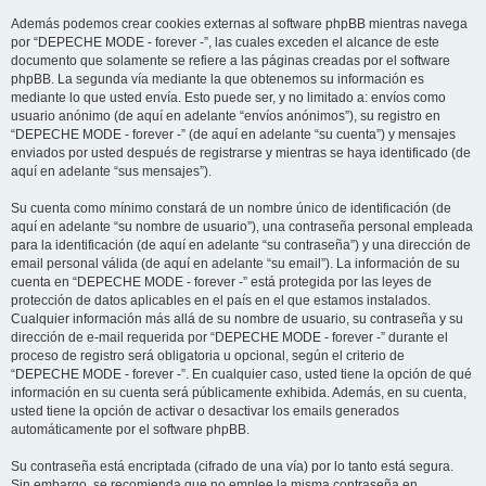
Además podemos crear cookies externas al software phpBB mientras navega
por “DEPECHE MODE - forever -”, las cuales exceden el alcance de este
documento que solamente se refiere a las páginas creadas por el software
phpBB. La segunda vía mediante la que obtenemos su información es
mediante lo que usted envía. Esto puede ser, y no limitado a: envíos como
usuario anónimo (de aquí en adelante “envíos anónimos”), su registro en
“DEPECHE MODE - forever -” (de aquí en adelante “su cuenta”) y mensajes
enviados por usted después de registrarse y mientras se haya identificado (de
aquí en adelante “sus mensajes”).
Su cuenta como mínimo constará de un nombre único de identificación (de
aquí en adelante “su nombre de usuario”), una contraseña personal empleada
para la identificación (de aquí en adelante “su contraseña”) y una dirección de
email personal válida (de aquí en adelante “su email”). La información de su
cuenta en “DEPECHE MODE - forever -” está protegida por las leyes de
protección de datos aplicables en el país en el que estamos instalados.
Cualquier información más allá de su nombre de usuario, su contraseña y su
dirección de e-mail requerida por “DEPECHE MODE - forever -” durante el
proceso de registro será obligatoria u opcional, según el criterio de
“DEPECHE MODE - forever -”. En cualquier caso, usted tiene la opción de qué
información en su cuenta será públicamente exhibida. Además, en su cuenta,
usted tiene la opción de activar o desactivar los emails generados
automáticamente por el software phpBB.
Su contraseña está encriptada (cifrado de una vía) por lo tanto está segura.
Sin embargo, se recomienda que no emplee la misma contraseña en