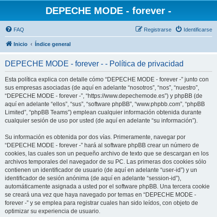
DEPECHE MODE - forever -
FAQ
Registrarse
Identificarse
Inicio
Índice general
DEPECHE MODE - forever - - Política de privacidad
Esta política explica con detalle cómo “DEPECHE MODE - forever -” junto con
sus empresas asociadas (de aquí en adelante “nosotros”, “nos”, “nuestro”,
“DEPECHE MODE - forever -”, “https://www.depechemode.es”) y phpBB (de
aquí en adelante “ellos”, “sus”, “software phpBB”, “www.phpbb.com”, “phpBB
Limited”, “phpBB Teams”) emplean cualquier información obtenida durante
cualquier sesión de uso por usted (de aquí en adelante “su información”).
Su información es obtenida por dos vías. Primeramente, navegar por
“DEPECHE MODE - forever -” hará al software phpBB crear un número de
cookies, las cuales son un pequeño archivo de texto que se descargan en los
archivos temporales del navegador de su PC. Las primeras dos cookies sólo
contienen un identificador de usuario (de aquí en adelante “user-id”) y un
identificador de sesión anónima (de aquí en adelante “session-id”),
automáticamente asignada a usted por el software phpBB. Una tercera cookie
se creará una vez que haya navegado por temas en “DEPECHE MODE -
forever -” y se emplea para registrar cuales han sido leídos, con objeto de
optimizar su experiencia de usuario.