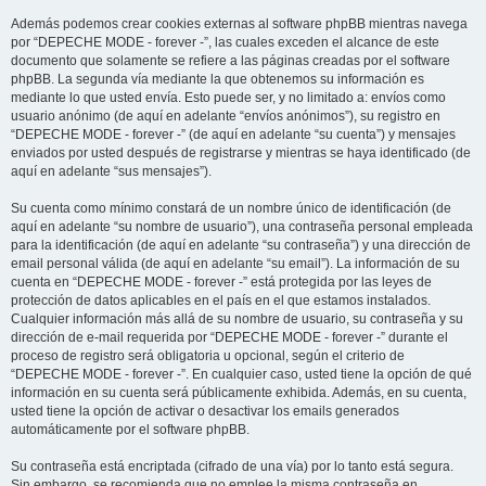
Además podemos crear cookies externas al software phpBB mientras navega
por “DEPECHE MODE - forever -”, las cuales exceden el alcance de este
documento que solamente se refiere a las páginas creadas por el software
phpBB. La segunda vía mediante la que obtenemos su información es
mediante lo que usted envía. Esto puede ser, y no limitado a: envíos como
usuario anónimo (de aquí en adelante “envíos anónimos”), su registro en
“DEPECHE MODE - forever -” (de aquí en adelante “su cuenta”) y mensajes
enviados por usted después de registrarse y mientras se haya identificado (de
aquí en adelante “sus mensajes”).
Su cuenta como mínimo constará de un nombre único de identificación (de
aquí en adelante “su nombre de usuario”), una contraseña personal empleada
para la identificación (de aquí en adelante “su contraseña”) y una dirección de
email personal válida (de aquí en adelante “su email”). La información de su
cuenta en “DEPECHE MODE - forever -” está protegida por las leyes de
protección de datos aplicables en el país en el que estamos instalados.
Cualquier información más allá de su nombre de usuario, su contraseña y su
dirección de e-mail requerida por “DEPECHE MODE - forever -” durante el
proceso de registro será obligatoria u opcional, según el criterio de
“DEPECHE MODE - forever -”. En cualquier caso, usted tiene la opción de qué
información en su cuenta será públicamente exhibida. Además, en su cuenta,
usted tiene la opción de activar o desactivar los emails generados
automáticamente por el software phpBB.
Su contraseña está encriptada (cifrado de una vía) por lo tanto está segura.
Sin embargo, se recomienda que no emplee la misma contraseña en