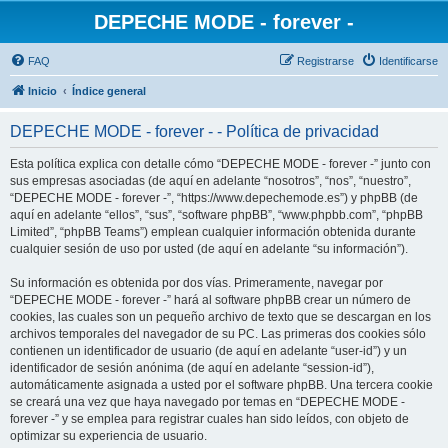
DEPECHE MODE - forever -
FAQ
Registrarse
Identificarse
Inicio
Índice general
DEPECHE MODE - forever - - Política de privacidad
Esta política explica con detalle cómo “DEPECHE MODE - forever -” junto con
sus empresas asociadas (de aquí en adelante “nosotros”, “nos”, “nuestro”,
“DEPECHE MODE - forever -”, “https://www.depechemode.es”) y phpBB (de
aquí en adelante “ellos”, “sus”, “software phpBB”, “www.phpbb.com”, “phpBB
Limited”, “phpBB Teams”) emplean cualquier información obtenida durante
cualquier sesión de uso por usted (de aquí en adelante “su información”).
Su información es obtenida por dos vías. Primeramente, navegar por
“DEPECHE MODE - forever -” hará al software phpBB crear un número de
cookies, las cuales son un pequeño archivo de texto que se descargan en los
archivos temporales del navegador de su PC. Las primeras dos cookies sólo
contienen un identificador de usuario (de aquí en adelante “user-id”) y un
identificador de sesión anónima (de aquí en adelante “session-id”),
automáticamente asignada a usted por el software phpBB. Una tercera cookie
se creará una vez que haya navegado por temas en “DEPECHE MODE -
forever -” y se emplea para registrar cuales han sido leídos, con objeto de
optimizar su experiencia de usuario.