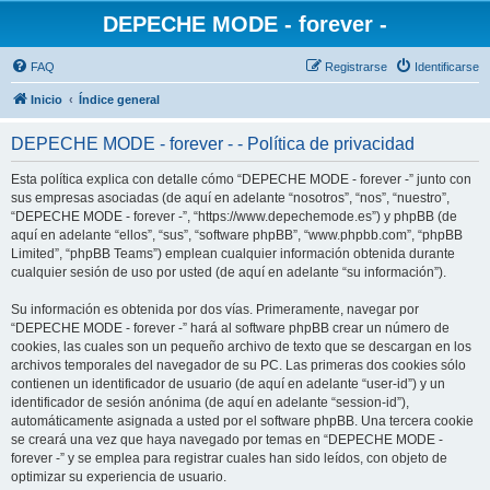
DEPECHE MODE - forever -
FAQ
Registrarse
Identificarse
Inicio
Índice general
DEPECHE MODE - forever - - Política de privacidad
Esta política explica con detalle cómo “DEPECHE MODE - forever -” junto con
sus empresas asociadas (de aquí en adelante “nosotros”, “nos”, “nuestro”,
“DEPECHE MODE - forever -”, “https://www.depechemode.es”) y phpBB (de
aquí en adelante “ellos”, “sus”, “software phpBB”, “www.phpbb.com”, “phpBB
Limited”, “phpBB Teams”) emplean cualquier información obtenida durante
cualquier sesión de uso por usted (de aquí en adelante “su información”).
Su información es obtenida por dos vías. Primeramente, navegar por
“DEPECHE MODE - forever -” hará al software phpBB crear un número de
cookies, las cuales son un pequeño archivo de texto que se descargan en los
archivos temporales del navegador de su PC. Las primeras dos cookies sólo
contienen un identificador de usuario (de aquí en adelante “user-id”) y un
identificador de sesión anónima (de aquí en adelante “session-id”),
automáticamente asignada a usted por el software phpBB. Una tercera cookie
se creará una vez que haya navegado por temas en “DEPECHE MODE -
forever -” y se emplea para registrar cuales han sido leídos, con objeto de
optimizar su experiencia de usuario.