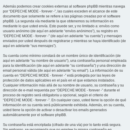
Además podemos crear cookies externas al software phpBB mientras navega
por “DEPECHE MODE - forever -”, las cuales exceden el alcance de este
documento que solamente se refiere a las páginas creadas por el software
phpBB. La segunda vía mediante la que obtenemos su información es
mediante lo que usted envía. Esto puede ser, y no limitado a: envíos como
usuario anónimo (de aquí en adelante “envíos anónimos”), su registro en
“DEPECHE MODE - forever -” (de aquí en adelante “su cuenta”) y mensajes
enviados por usted después de registrarse y mientras se haya identificado (de
aquí en adelante “sus mensajes”).
Su cuenta como mínimo constará de un nombre único de identificación (de
aquí en adelante “su nombre de usuario”), una contraseña personal empleada
para la identificación (de aquí en adelante “su contraseña”) y una dirección de
email personal válida (de aquí en adelante “su email”). La información de su
cuenta en “DEPECHE MODE - forever -” está protegida por las leyes de
protección de datos aplicables en el país en el que estamos instalados.
Cualquier información más allá de su nombre de usuario, su contraseña y su
dirección de e-mail requerida por “DEPECHE MODE - forever -” durante el
proceso de registro será obligatoria u opcional, según el criterio de
“DEPECHE MODE - forever -”. En cualquier caso, usted tiene la opción de qué
información en su cuenta será públicamente exhibida. Además, en su cuenta,
usted tiene la opción de activar o desactivar los emails generados
automáticamente por el software phpBB.
Su contraseña está encriptada (cifrado de una vía) por lo tanto está segura.
Sin embargo, se recomienda que no emplee la misma contraseña en