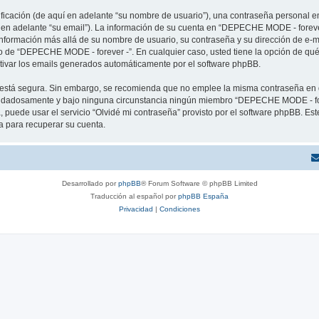
cación (de aquí en adelante “su nombre de usuario”), una contraseña personal em
í en adelante “su email”). La información de su cuenta en “DEPECHE MODE - forever
 información más allá de su nombre de usuario, su contraseña y su dirección de e
erio de “DEPECHE MODE - forever -”. En cualquier caso, usted tiene la opción de q
ctivar los emails generados automáticamente por el software phpBB.
to está segura. Sin embargo, se recomienda que no emplee la misma contraseña en 
idadosamente y bajo ninguna circunstancia ningún miembro “DEPECHE MODE - forev
 puede usar el servicio “Olvidé mi contraseña” provisto por el software phpBB. Est
 para recuperar su cuenta.
Desarrollado por
phpBB
® Forum Software © phpBB Limited
Traducción al español por
phpBB España
Privacidad
|
Condiciones