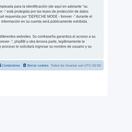
pleada para la identificación (de aquí en adelante “su
 -” está protegida por las leyes de protección de datos
-mail requerida por “DEPECHE MODE - forever -” durante el
ué información en su cuenta será públicamente exhibida.
diferentes websites. Su contraseña garantiza el acceso a su
er -”, phpBB u otra tercera parte, legítimamente le
e proceso le solicitará ingresar su nombre de usuario y su
Contáctenos
Borrar cookies
Todos los horarios son
UTC+02:00