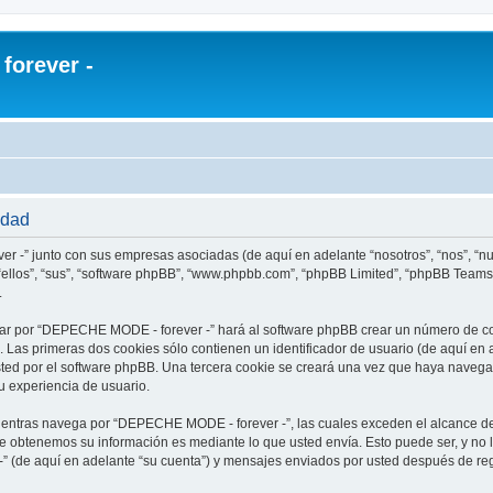
orever -
idad
r -” junto con sus empresas asociadas (de aquí en adelante “nosotros”, “nos”, “
ellos”, “sus”, “software phpBB”, “www.phpbb.com”, “phpBB Limited”, “phpBB Teams
.
ar por “DEPECHE MODE - forever -” hará al software phpBB crear un número de co
Las primeras dos cookies sólo contienen un identificador de usuario (de aquí en a
usted por el software phpBB. Una tercera cookie se creará una vez que haya nav
su experiencia de usuario.
ntras navega por “DEPECHE MODE - forever -”, las cuales exceden el alcance de
e obtenemos su información es mediante lo que usted envía. Esto puede ser, y no 
 (de aquí en adelante “su cuenta”) y mensajes enviados por usted después de regi