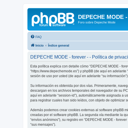
DEPECHE MODE - f
Foro sobre Depeche Mode
FAQ
Inicio
Índice general
DEPECHE MODE - forever - - Política de privac
Esta política explica con detalle cómo “DEPECHE MODE - foreve
“https://www.depechemode.es”) y phpBB (de aquí en adelante “
sesión de uso por usted (de aquí en adelante “su información”)
Su información es obtenida por dos vías. Primeramente, naveg
descargan en los archivos temporales del navegador de su PC. 
aquí en adelante “session-id”), automáticamente asignada a 
para registrar cuales han sido leídos, con objeto de optimizar 
Además podemos crear cookies externas al software phpBB mie
creadas por el software phpBB. La segunda vía mediante la qu
“envíos anónimos”), su registro en “DEPECHE MODE - forever -”
“sus mensajes”).