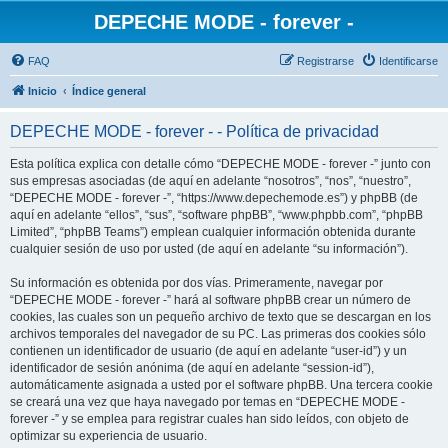
DEPECHE MODE - forever -
FAQ
Registrarse
Identificarse
Inicio
Índice general
DEPECHE MODE - forever - - Política de privacidad
Esta política explica con detalle cómo “DEPECHE MODE - forever -” junto con
sus empresas asociadas (de aquí en adelante “nosotros”, “nos”, “nuestro”,
“DEPECHE MODE - forever -”, “https://www.depechemode.es”) y phpBB (de
aquí en adelante “ellos”, “sus”, “software phpBB”, “www.phpbb.com”, “phpBB
Limited”, “phpBB Teams”) emplean cualquier información obtenida durante
cualquier sesión de uso por usted (de aquí en adelante “su información”).
Su información es obtenida por dos vías. Primeramente, navegar por
“DEPECHE MODE - forever -” hará al software phpBB crear un número de
cookies, las cuales son un pequeño archivo de texto que se descargan en los
archivos temporales del navegador de su PC. Las primeras dos cookies sólo
contienen un identificador de usuario (de aquí en adelante “user-id”) y un
identificador de sesión anónima (de aquí en adelante “session-id”),
automáticamente asignada a usted por el software phpBB. Una tercera cookie
se creará una vez que haya navegado por temas en “DEPECHE MODE -
forever -” y se emplea para registrar cuales han sido leídos, con objeto de
optimizar su experiencia de usuario.