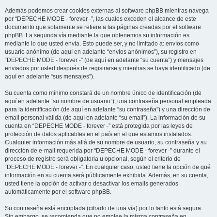
Además podemos crear cookies externas al software phpBB mientras navega
por “DEPECHE MODE - forever -”, las cuales exceden el alcance de este
documento que solamente se refiere a las páginas creadas por el software
phpBB. La segunda vía mediante la que obtenemos su información es
mediante lo que usted envía. Esto puede ser, y no limitado a: envíos como
usuario anónimo (de aquí en adelante “envíos anónimos”), su registro en
“DEPECHE MODE - forever -” (de aquí en adelante “su cuenta”) y mensajes
enviados por usted después de registrarse y mientras se haya identificado (de
aquí en adelante “sus mensajes”).
Su cuenta como mínimo constará de un nombre único de identificación (de
aquí en adelante “su nombre de usuario”), una contraseña personal empleada
para la identificación (de aquí en adelante “su contraseña”) y una dirección de
email personal válida (de aquí en adelante “su email”). La información de su
cuenta en “DEPECHE MODE - forever -” está protegida por las leyes de
protección de datos aplicables en el país en el que estamos instalados.
Cualquier información más allá de su nombre de usuario, su contraseña y su
dirección de e-mail requerida por “DEPECHE MODE - forever -” durante el
proceso de registro será obligatoria u opcional, según el criterio de
“DEPECHE MODE - forever -”. En cualquier caso, usted tiene la opción de qué
información en su cuenta será públicamente exhibida. Además, en su cuenta,
usted tiene la opción de activar o desactivar los emails generados
automáticamente por el software phpBB.
Su contraseña está encriptada (cifrado de una vía) por lo tanto está segura.
Sin embargo, se recomienda que no emplee la misma contraseña en