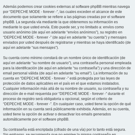
Además podemos crear cookies externas al software phpBB mientras navega
por “DEPECHE MODE - forever -”, las cuales exceden el alcance de este
documento que solamente se refiere a las páginas creadas por el software
phpBB. La segunda vía mediante la que obtenemos su información es
mediante lo que usted envía. Esto puede ser, y no limitado a: envíos como
usuario anónimo (de aquí en adelante “envíos anónimos”), su registro en
“DEPECHE MODE - forever -” (de aquí en adelante “su cuenta”) y mensajes
enviados por usted después de registrarse y mientras se haya identificado (de
aquí en adelante “sus mensajes”).
Su cuenta como mínimo constará de un nombre único de identificación (de
aquí en adelante “su nombre de usuario”), una contraseña personal empleada
para la identificación (de aquí en adelante “su contraseña”) y una dirección de
email personal válida (de aquí en adelante “su email”). La información de su
cuenta en “DEPECHE MODE - forever -” está protegida por las leyes de
protección de datos aplicables en el país en el que estamos instalados.
Cualquier información más allá de su nombre de usuario, su contraseña y su
dirección de e-mail requerida por “DEPECHE MODE - forever -” durante el
proceso de registro será obligatoria u opcional, según el criterio de
“DEPECHE MODE - forever -”. En cualquier caso, usted tiene la opción de qué
información en su cuenta será públicamente exhibida. Además, en su cuenta,
usted tiene la opción de activar o desactivar los emails generados
automáticamente por el software phpBB.
Su contraseña está encriptada (cifrado de una vía) por lo tanto está segura.
Sin embargo, se recomienda que no emplee la misma contraseña en