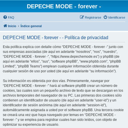
DEPECHE MODE - forever -
FAQ
Registrarse
Identificarse
Inicio
Índice general
DEPECHE MODE - forever - - Política de privacidad
Esta política explica con detalle cómo “DEPECHE MODE - forever -” junto con
sus empresas asociadas (de aquí en adelante “nosotros”, “nos”, “nuestro”,
“DEPECHE MODE - forever -”, “https://www.depechemode.es”) y phpBB (de
aquí en adelante “ellos”, “sus”, “software phpBB”, “www.phpbb.com”, “phpBB
Limited”, “phpBB Teams”) emplean cualquier información obtenida durante
cualquier sesión de uso por usted (de aquí en adelante “su información”).
Su información es obtenida por dos vías. Primeramente, navegar por
“DEPECHE MODE - forever -” hará al software phpBB crear un número de
cookies, las cuales son un pequeño archivo de texto que se descargan en los
archivos temporales del navegador de su PC. Las primeras dos cookies sólo
contienen un identificador de usuario (de aquí en adelante “user-id”) y un
identificador de sesión anónima (de aquí en adelante “session-id”),
automáticamente asignada a usted por el software phpBB. Una tercera cookie
se creará una vez que haya navegado por temas en “DEPECHE MODE -
forever -” y se emplea para registrar cuales han sido leídos, con objeto de
optimizar su experiencia de usuario.