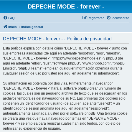
DEPECHE MODE - forever -
FAQ
Registrarse
Identificarse
Inicio
Índice general
DEPECHE MODE - forever - - Política de privacidad
Esta política explica con detalle cómo “DEPECHE MODE - forever -” junto con
sus empresas asociadas (de aquí en adelante “nosotros”, “nos”, “nuestro”,
“DEPECHE MODE - forever -”, “https://www.depechemode.es”) y phpBB (de
aquí en adelante “ellos”, “sus”, “software phpBB”, “www.phpbb.com”, “phpBB
Limited”, “phpBB Teams”) emplean cualquier información obtenida durante
cualquier sesión de uso por usted (de aquí en adelante “su información”).
Su información es obtenida por dos vías. Primeramente, navegar por
“DEPECHE MODE - forever -” hará al software phpBB crear un número de
cookies, las cuales son un pequeño archivo de texto que se descargan en los
archivos temporales del navegador de su PC. Las primeras dos cookies sólo
contienen un identificador de usuario (de aquí en adelante “user-id”) y un
identificador de sesión anónima (de aquí en adelante “session-id”),
automáticamente asignada a usted por el software phpBB. Una tercera cookie
se creará una vez que haya navegado por temas en “DEPECHE MODE -
forever -” y se emplea para registrar cuales han sido leídos, con objeto de
optimizar su experiencia de usuario.