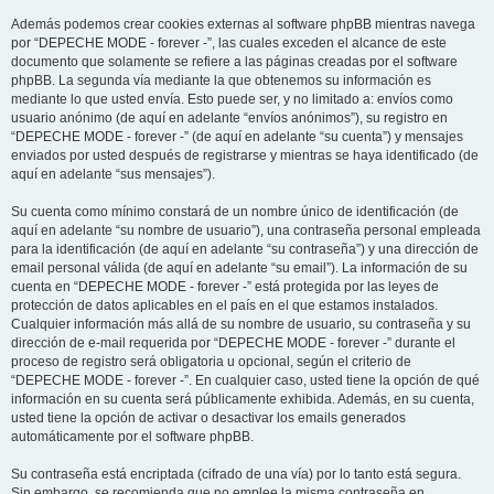
Además podemos crear cookies externas al software phpBB mientras navega
por “DEPECHE MODE - forever -”, las cuales exceden el alcance de este
documento que solamente se refiere a las páginas creadas por el software
phpBB. La segunda vía mediante la que obtenemos su información es
mediante lo que usted envía. Esto puede ser, y no limitado a: envíos como
usuario anónimo (de aquí en adelante “envíos anónimos”), su registro en
“DEPECHE MODE - forever -” (de aquí en adelante “su cuenta”) y mensajes
enviados por usted después de registrarse y mientras se haya identificado (de
aquí en adelante “sus mensajes”).
Su cuenta como mínimo constará de un nombre único de identificación (de
aquí en adelante “su nombre de usuario”), una contraseña personal empleada
para la identificación (de aquí en adelante “su contraseña”) y una dirección de
email personal válida (de aquí en adelante “su email”). La información de su
cuenta en “DEPECHE MODE - forever -” está protegida por las leyes de
protección de datos aplicables en el país en el que estamos instalados.
Cualquier información más allá de su nombre de usuario, su contraseña y su
dirección de e-mail requerida por “DEPECHE MODE - forever -” durante el
proceso de registro será obligatoria u opcional, según el criterio de
“DEPECHE MODE - forever -”. En cualquier caso, usted tiene la opción de qué
información en su cuenta será públicamente exhibida. Además, en su cuenta,
usted tiene la opción de activar o desactivar los emails generados
automáticamente por el software phpBB.
Su contraseña está encriptada (cifrado de una vía) por lo tanto está segura.
Sin embargo, se recomienda que no emplee la misma contraseña en