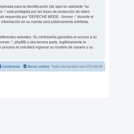
pleada para la identificación (de aquí en adelante “su
 -” está protegida por las leyes de protección de datos
-mail requerida por “DEPECHE MODE - forever -” durante el
ué información en su cuenta será públicamente exhibida.
diferentes websites. Su contraseña garantiza el acceso a su
er -”, phpBB u otra tercera parte, legítimamente le
e proceso le solicitará ingresar su nombre de usuario y su
Contáctenos
Borrar cookies
Todos los horarios son
UTC+02:00