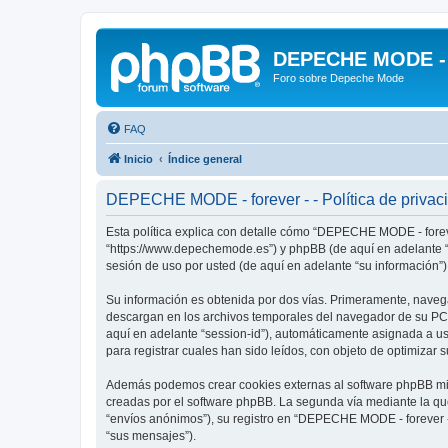
DEPECHE MODE - f
Foro sobre Depeche Mode
FAQ
Inicio
Índice general
DEPECHE MODE - forever - - Política de privac
Esta política explica con detalle cómo “DEPECHE MODE - foreve
“https://www.depechemode.es”) y phpBB (de aquí en adelante “
sesión de uso por usted (de aquí en adelante “su información”)
Su información es obtenida por dos vías. Primeramente, naveg
descargan en los archivos temporales del navegador de su PC. 
aquí en adelante “session-id”), automáticamente asignada a 
para registrar cuales han sido leídos, con objeto de optimizar 
Además podemos crear cookies externas al software phpBB mie
creadas por el software phpBB. La segunda vía mediante la qu
“envíos anónimos”), su registro en “DEPECHE MODE - forever -”
“sus mensajes”).