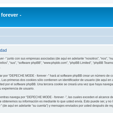
orever -
idad
r -” junto con sus empresas asociadas (de aquí en adelante “nosotros”, “nos”, “
ellos”, “sus”, “software phpBB”, “www.phpbb.com”, “phpBB Limited”, “phpBB Teams
.
ar por “DEPECHE MODE - forever -” hará al software phpBB crear un número de co
Las primeras dos cookies sólo contienen un identificador de usuario (de aquí en a
usted por el software phpBB. Una tercera cookie se creará una vez que haya nav
su experiencia de usuario.
ntras navega por “DEPECHE MODE - forever -”, las cuales exceden el alcance de
e obtenemos su información es mediante lo que usted envía. Esto puede ser, y no 
 (de aquí en adelante “su cuenta”) y mensajes enviados por usted después de regi