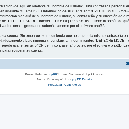
cación (de aquí en adelante “su nombre de usuario”), una contraseña personal em
í en adelante “su email”). La información de su cuenta en “DEPECHE MODE - forever
 información más allá de su nombre de usuario, su contraseña y su dirección de e
erio de “DEPECHE MODE - forever -”. En cualquier caso, usted tiene la opción de q
ctivar los emails generados automáticamente por el software phpBB.
to está segura. Sin embargo, se recomienda que no emplee la misma contraseña en 
idadosamente y bajo ninguna circunstancia ningún miembro “DEPECHE MODE - forev
 puede usar el servicio “Olvidé mi contraseña” provisto por el software phpBB. Est
 para recuperar su cuenta.
Desarrollado por
phpBB
® Forum Software © phpBB Limited
Traducción al español por
phpBB España
Privacidad
|
Condiciones