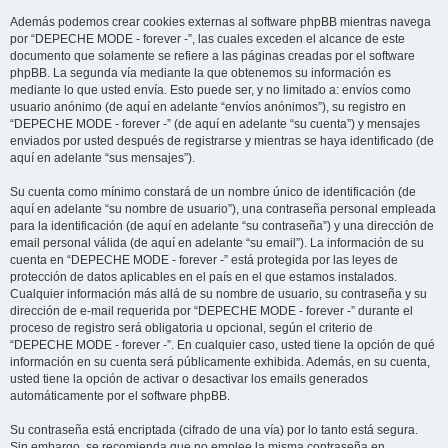
Además podemos crear cookies externas al software phpBB mientras navega
por “DEPECHE MODE - forever -”, las cuales exceden el alcance de este
documento que solamente se refiere a las páginas creadas por el software
phpBB. La segunda vía mediante la que obtenemos su información es
mediante lo que usted envía. Esto puede ser, y no limitado a: envíos como
usuario anónimo (de aquí en adelante “envíos anónimos”), su registro en
“DEPECHE MODE - forever -” (de aquí en adelante “su cuenta”) y mensajes
enviados por usted después de registrarse y mientras se haya identificado (de
aquí en adelante “sus mensajes”).
Su cuenta como mínimo constará de un nombre único de identificación (de
aquí en adelante “su nombre de usuario”), una contraseña personal empleada
para la identificación (de aquí en adelante “su contraseña”) y una dirección de
email personal válida (de aquí en adelante “su email”). La información de su
cuenta en “DEPECHE MODE - forever -” está protegida por las leyes de
protección de datos aplicables en el país en el que estamos instalados.
Cualquier información más allá de su nombre de usuario, su contraseña y su
dirección de e-mail requerida por “DEPECHE MODE - forever -” durante el
proceso de registro será obligatoria u opcional, según el criterio de
“DEPECHE MODE - forever -”. En cualquier caso, usted tiene la opción de qué
información en su cuenta será públicamente exhibida. Además, en su cuenta,
usted tiene la opción de activar o desactivar los emails generados
automáticamente por el software phpBB.
Su contraseña está encriptada (cifrado de una vía) por lo tanto está segura.
Sin embargo, se recomienda que no emplee la misma contraseña en