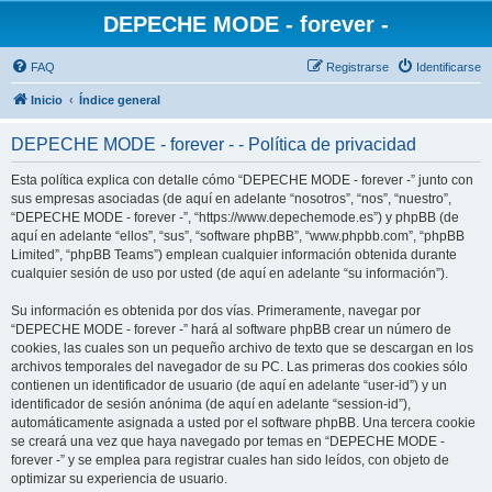
DEPECHE MODE - forever -
FAQ
Registrarse
Identificarse
Inicio
Índice general
DEPECHE MODE - forever - - Política de privacidad
Esta política explica con detalle cómo “DEPECHE MODE - forever -” junto con
sus empresas asociadas (de aquí en adelante “nosotros”, “nos”, “nuestro”,
“DEPECHE MODE - forever -”, “https://www.depechemode.es”) y phpBB (de
aquí en adelante “ellos”, “sus”, “software phpBB”, “www.phpbb.com”, “phpBB
Limited”, “phpBB Teams”) emplean cualquier información obtenida durante
cualquier sesión de uso por usted (de aquí en adelante “su información”).
Su información es obtenida por dos vías. Primeramente, navegar por
“DEPECHE MODE - forever -” hará al software phpBB crear un número de
cookies, las cuales son un pequeño archivo de texto que se descargan en los
archivos temporales del navegador de su PC. Las primeras dos cookies sólo
contienen un identificador de usuario (de aquí en adelante “user-id”) y un
identificador de sesión anónima (de aquí en adelante “session-id”),
automáticamente asignada a usted por el software phpBB. Una tercera cookie
se creará una vez que haya navegado por temas en “DEPECHE MODE -
forever -” y se emplea para registrar cuales han sido leídos, con objeto de
optimizar su experiencia de usuario.