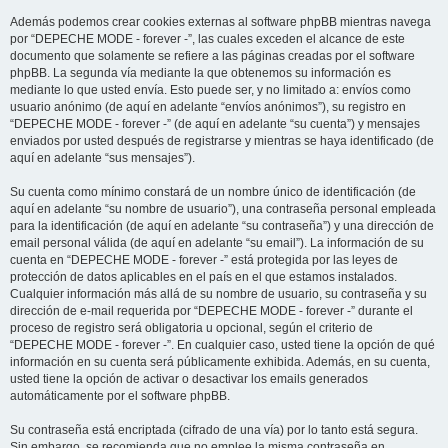
Además podemos crear cookies externas al software phpBB mientras navega
por “DEPECHE MODE - forever -”, las cuales exceden el alcance de este
documento que solamente se refiere a las páginas creadas por el software
phpBB. La segunda vía mediante la que obtenemos su información es
mediante lo que usted envía. Esto puede ser, y no limitado a: envíos como
usuario anónimo (de aquí en adelante “envíos anónimos”), su registro en
“DEPECHE MODE - forever -” (de aquí en adelante “su cuenta”) y mensajes
enviados por usted después de registrarse y mientras se haya identificado (de
aquí en adelante “sus mensajes”).
Su cuenta como mínimo constará de un nombre único de identificación (de
aquí en adelante “su nombre de usuario”), una contraseña personal empleada
para la identificación (de aquí en adelante “su contraseña”) y una dirección de
email personal válida (de aquí en adelante “su email”). La información de su
cuenta en “DEPECHE MODE - forever -” está protegida por las leyes de
protección de datos aplicables en el país en el que estamos instalados.
Cualquier información más allá de su nombre de usuario, su contraseña y su
dirección de e-mail requerida por “DEPECHE MODE - forever -” durante el
proceso de registro será obligatoria u opcional, según el criterio de
“DEPECHE MODE - forever -”. En cualquier caso, usted tiene la opción de qué
información en su cuenta será públicamente exhibida. Además, en su cuenta,
usted tiene la opción de activar o desactivar los emails generados
automáticamente por el software phpBB.
Su contraseña está encriptada (cifrado de una vía) por lo tanto está segura.
Sin embargo, se recomienda que no emplee la misma contraseña en