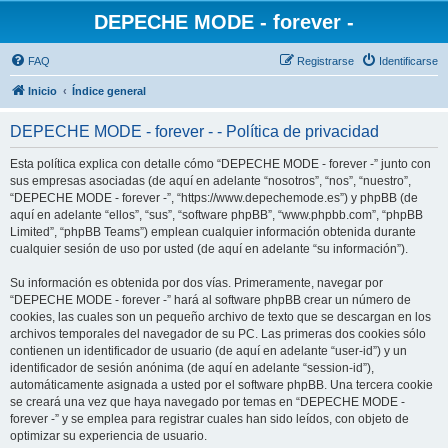
DEPECHE MODE - forever -
FAQ
Registrarse
Identificarse
Inicio
Índice general
DEPECHE MODE - forever - - Política de privacidad
Esta política explica con detalle cómo “DEPECHE MODE - forever -” junto con
sus empresas asociadas (de aquí en adelante “nosotros”, “nos”, “nuestro”,
“DEPECHE MODE - forever -”, “https://www.depechemode.es”) y phpBB (de
aquí en adelante “ellos”, “sus”, “software phpBB”, “www.phpbb.com”, “phpBB
Limited”, “phpBB Teams”) emplean cualquier información obtenida durante
cualquier sesión de uso por usted (de aquí en adelante “su información”).
Su información es obtenida por dos vías. Primeramente, navegar por
“DEPECHE MODE - forever -” hará al software phpBB crear un número de
cookies, las cuales son un pequeño archivo de texto que se descargan en los
archivos temporales del navegador de su PC. Las primeras dos cookies sólo
contienen un identificador de usuario (de aquí en adelante “user-id”) y un
identificador de sesión anónima (de aquí en adelante “session-id”),
automáticamente asignada a usted por el software phpBB. Una tercera cookie
se creará una vez que haya navegado por temas en “DEPECHE MODE -
forever -” y se emplea para registrar cuales han sido leídos, con objeto de
optimizar su experiencia de usuario.